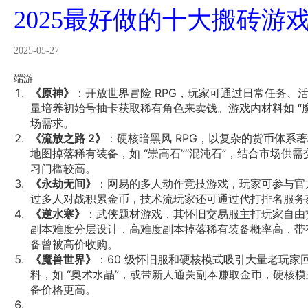
2025最好做的十大搬砖游
2025-05-27
端游
《原神》
：开放世界冒险 RPG，玩家可通过日常任务、
量培养初始号抽卡获取稀有角色来卖钱。游戏内材料如 “魔晶
场需求。
《流放之路 2》
：硬核暗黑风 RPG，以复杂的货币体系
地图掉落稀有装备，如 “崇高石”“混沌石”，结合市场供
习门槛较高。
《永劫无间》
：网易的多人动作竞技游戏，玩家可参与官
过多人对战积累金币，技术流玩家还可通过代打排名服务
《逆水寒》
：武侠题材游戏，其怀旧交易服主打玩家自由
副本难度分层设计，高难度副本掉落稀有装备概率高，带有 
备曾被高价收购。
《魔兽世界》
：60 级怀旧服和硬核模式吸引大量老玩家
料，如 “奥术水晶”，或带新人通关副本赚取金币，硬核模式
备价格更高。