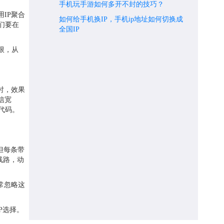
手机玩手游如何多开不封的技巧？
IP聚合
如何给手机换IP，手机ip地址如何切换成
们要在
全国IP
限，从
时，效果
信宽
代码。
但每条带
线路，动
常忽略这
P选择。