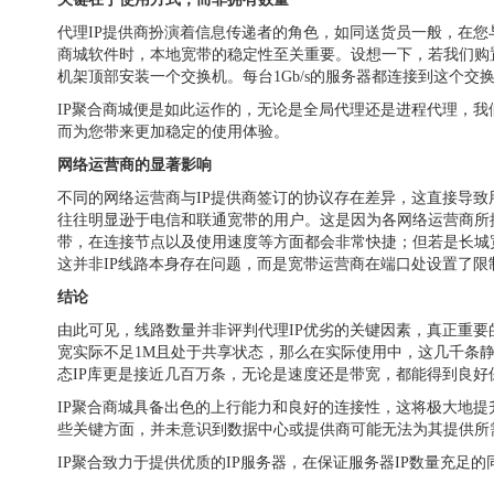
代理IP提供商扮演着信息传递者的角色，如同送货员一般，在您
商城软件时，本地宽带的稳定性至关重要。设想一下，若我们购
机架顶部安装一个交换机。每台1Gb/s的服务器都连接到这个
IP聚合商城便是如此运作的，无论是全局代理还是进程代理，
而为您带来更加稳定的使用体验。
网络运营商的显著影响
不同的网络运营商与IP提供商签订的协议存在差异，这直接导致
往往明显逊于电信和联通宽带的用户。这是因为各网络运营商所
带，在连接节点以及使用速度等方面都会非常快捷；但若是长城宽
这并非IP线路本身存在问题，而是宽带运营商在端口处设置了
结论
由此可见，线路数量并非评判代理IP优劣的关键因素，真正重要
宽实际不足1M且处于共享状态，那么在实际使用中，这几千条静态
态IP库更是接近几百万条，无论是速度还是带宽，都能得到良好
IP聚合商城具备出色的上行能力和良好的连接性，这将极大地提
些关键方面，并未意识到数据中心或提供商可能无法为其提供所
IP聚合致力于提供优质的IP服务器，在保证服务器IP数量充足