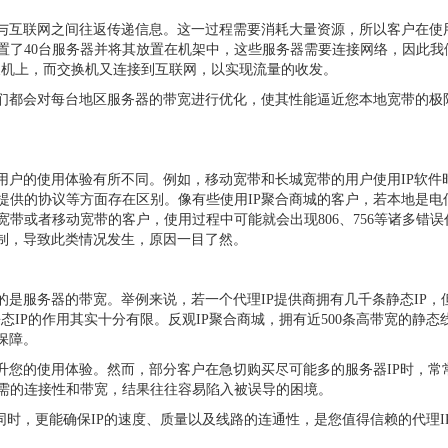
与互联网之间往返传递信息。这一过程需要消耗大量资源，所以客户在使用
置了40台服务器并将其放置在机架中，这些服务器需要连接网络，因此我
交换机上，而交换机又连接到互联网，以实现流量的收发。
我们都会对每台地区服务器的带宽进行优化，使其性能逼近您本地宽带的极
用户的使用体验有所不同。例如，移动宽带和长城宽带的用户使用IP软件
提供的协议等方面存在区别。像有些使用IP聚合商城的客户，若本地是电
带或者移动宽带的客户，使用过程中可能就会出现806、756等诸多错误
限制，导致此类情况发生，原因一目了然。
的是服务器的带宽。举例来说，若一个代理IP提供商拥有几千条静态IP，
IP的作用其实十分有限。反观IP聚合商城，拥有近500条高带宽的静态
保障。
升您的使用体验。然而，部分客户在急切购买尽可能多的服务器IP时，常
需的连接性和带宽，结果往往容易陷入被误导的困境。
的同时，更能确保IP的速度、质量以及线路的连通性，是您值得信赖的代理I