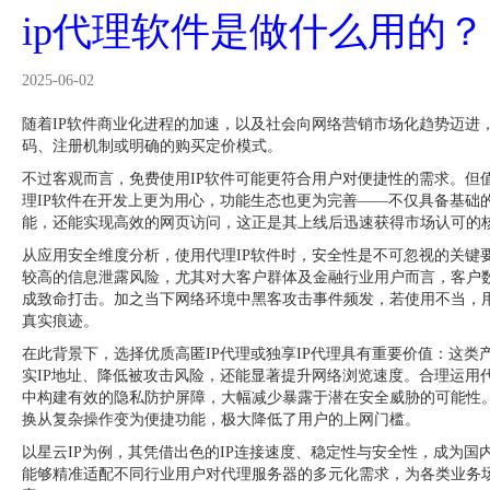
ip代理软件是做什么用的？
2025-06-02
随着IP软件商业化进程的加速，以及社会向网络营销市场化趋势迈进，
码、注册机制或明确的购买定价模式。
不过客观而言，免费使用IP软件可能更符合用户对便捷性的需求。但
理IP软件在开发上更为用心，功能生态也更为完善——不仅具备基础的
能，还能实现高效的网页访问，这正是其上线后迅速获得市场认可的
从应用安全维度分析，使用代理IP软件时，安全性是不可忽视的关键
较高的信息泄露风险，尤其对大客户群体及金融行业用户而言，客户
成致命打击。加之当下网络环境中黑客攻击事件频发，若使用不当，
真实痕迹。
在此背景下，选择优质高匿IP代理或独享IP代理具有重要价值：这类
实IP地址、降低被攻击风险，还能显著提升网络浏览速度。合理运用代
中构建有效的隐私防护屏障，大幅减少暴露于潜在安全威胁的可能性。
换从复杂操作变为便捷功能，极大降低了用户的上网门槛。
以星云IP为例，其凭借出色的IP连接速度、稳定性与安全性，成为国
能够精准适配不同行业用户对代理服务器的多元化需求，为各类业务场