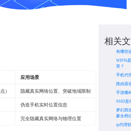
相关文
有哪些
WIFI
里？
手机代
应用场景
路由器设
节点）
隐藏真实网络位置、突破地域限制
手游搬
SSID
伪造手机实时位置信息
梦幻西
豪全档
完全隐藏真实网络与物理位置
ip代理