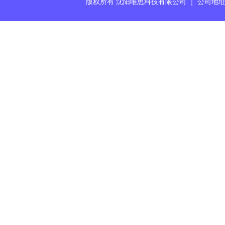
版权所有 沈阳唯思科技有限公司 ｜ 公司地址