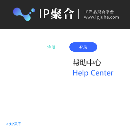
首页
产品购买
IP城市列表
服务项
注册
登录
< 知识库