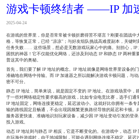
游戏卡顿终结者 ——IP 
2025-04-24
在游戏的世界里，你是否常常被卡顿折磨得苦不堪言？刚要在团战中
格，等恢复正常，已经 “凉凉”；与好友组队挑战高难度副本，关键
任务失败…… 这些场景，想必是无数游戏玩家心中的痛。别担心，IP
困扰的神器！它不仅能优化网络，还涉及到动态 IP 和静态 IP 两种
普这其中的奥秘。
首先，我们要了解 IP 地址的概念。IP 地址就像是网络世界里设备
准确地在网络中传输。而 IP 加速器之所以能解决游戏卡顿问题，与动态 I
密不可分。
静态 IP 地址，简单来说，就是固定不变的 IP 地址。在游戏场景中，静
于一些对网络稳定性要求极高的游戏，比如专业电竞比赛，选手们通常
IP 地址固定，网络连接更稳定，延迟波动小。这就好比你拥有一条
输的路线固定且畅通，不会出现因频繁更换路径导致的延迟和卡顿。此外
服务器更快速、准确地识别玩家设备，减少因 IP 地址变动引发的登
投入游戏。
动态 IP 地址则与静态 IP 相反，它是不断变化的。在游戏中，动态 I
在玩海外游戏时，由于地域限制，可能会遇到网络连接不稳定、延迟过