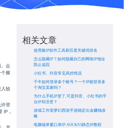
相关文章
使用换IP软件工具刷百度关键词排名
怎么隐藏IP？如何隐藏自己的网络IP地址
防止追踪
播。众
一个棘
小红书、抖音常见风控情况
千牛如何登录多个账号？一个IP能登录多
个淘宝卖家吗？
投入较
为什么手机IP变了,可是抖音、小红书的平
台IP却没变？
允许登
游戏工作室梦幻西游手游稳定出金赚钱攻
 IP，
略
电脑端单窗口单IP-SOCKS5静态IP教程
高。其